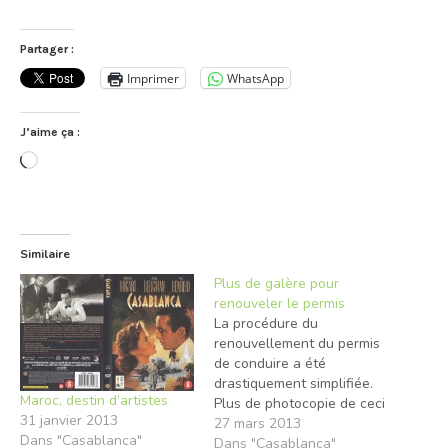
Partager :
Imprimer
WhatsApp
J’aime ça :
Chargement…
Similaire
Plus de galère pour
renouveler le permis
La procédure du
renouvellement du permis
de conduire a été
drastiquement simplifiée.
Maroc, destin d’artistes
Plus de photocopie de ceci
31 janvier 2013
et cela. Les formulaires
27 mars 2013
Dans "Casablanca"
peuvent dorénavant être
Dans "Casablanca"