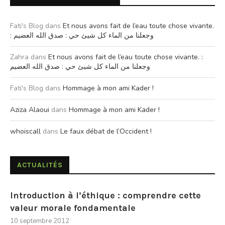
Fati's Blog
dans
Et nous avons fait de l’eau toute chose vivante.
: وجعلنا من الماء كل شيئ حي : صدق الله العضيم
Zahra
dans
Et nous avons fait de l’eau toute chose vivante. :
وجعلنا من الماء كل شيئ حي : صدق الله العضيم
Fati's Blog
dans
Hommage à mon ami Kader !
Aziza Alaoui
dans
Hommage à mon ami Kader !
whoiscall
dans
Le faux débat de l’Occident !
ACTUALITÉS
Introduction à l’éthique : comprendre cette
valeur morale fondamentale
10 septembre 2012