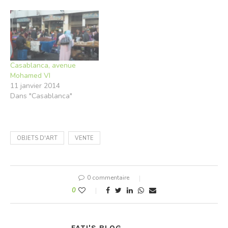
téléchargés directement
du site du Ministère. En
tous cas, je suis contente,
pour ceux qui doivent
encore le faire. Moi j'ai
récupéré le mien il y…
Casablanca, avenue
Mohamed VI
11 janvier 2014
Dans "Casablanca"
OBJETS D'ART
VENTE
0 commentaire
0
FATI'S BLOG