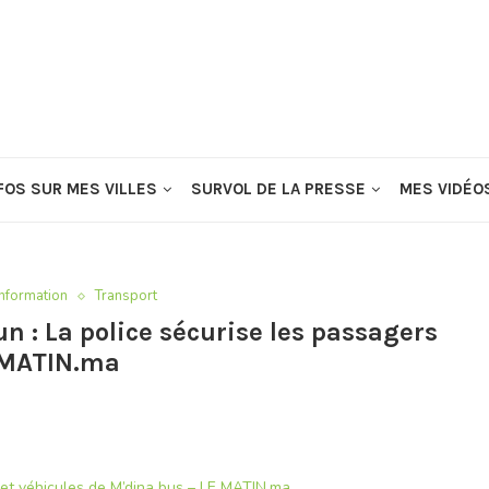
FOS SUR MES VILLES
SURVOL DE LA PRESSE
MES VIDÉO
Information
Transport
 : La police sécurise les passagers
E MATIN.ma
 et véhicules de M’dina bus – LE MATIN.ma
.