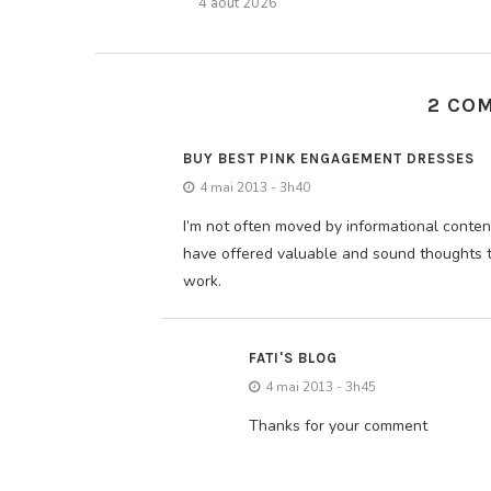
4 août 2026
2 CO
BUY BEST PINK ENGAGEMENT DRESSES
4 mai 2013 - 3h40
I’m not often moved by informational conten
have offered valuable and sound thoughts th
work.
FATI'S BLOG
4 mai 2013 - 3h45
Thanks for your comment