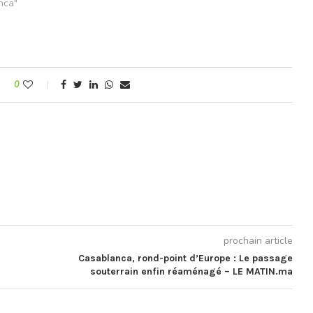
rées de la métropole,
nca"
e assourdissant,
 fumée noire
 plus d'une conduite…
0
prochain article
Casablanca, rond-point d’Europe : Le passage
souterrain enfin réaménagé – LE MATIN.ma