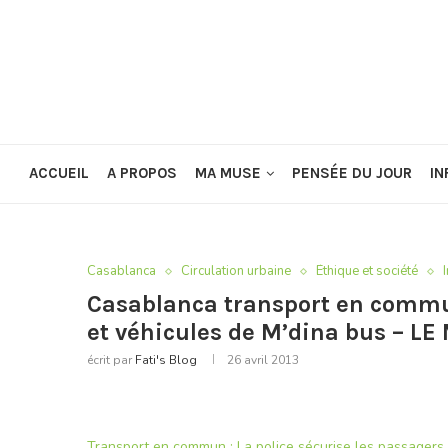
ACCUEIL
A PROPOS
MA MUSE
PENSÉE DU JOUR
IN
Casablanca
Circulation urbaine
Éthique et société
Casablanca transport en commun
et véhicules de M’dina bus – L
écrit par
Fati's Blog
26 avril 2013
Transport en commun : La police sécurise les passagers