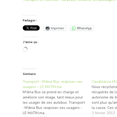
Partager :
Imprimer
WhatsApp
J’aime ça :
Chargement…
Similaire
Transport : M’dina Bus «expose» ses
Casablanca M’
usagers – LE MATIN.ma
Nous recyclon
M'dina Bus se prend en charge et
récupérés de l
améliore son image, tant mieux pour
autonome de tra
les usager de ses autobus. Transport
sont plus qu'a
: M’dina Bus «expose» ses usagers -
la casse. Ces v
LE MATIN.ma.
circulent sur n
3 février 2013