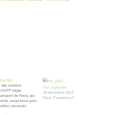
dina Bus
s des autobus
Taxi Algharam
a RATP (régie
26 décembre 2013
nsport de Paris), qui
Dans "Casablanca"
mortis, assez bons pour
ieilles carcasses
os avenues et les