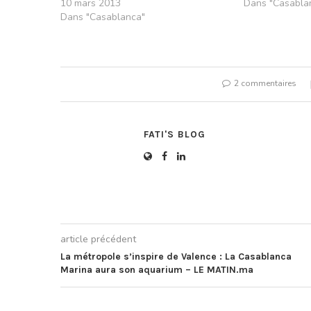
10 mars 2013
artères encomb
Dans "Casabla
Dans "Casablanca"
dans un vacarm
dégageant une
étouffante, en
2 commentaires
FATI'S BLOG
article précédent
La métropole s’inspire de Valence : La Casablanca
Marina aura son aquarium – LE MATIN.ma