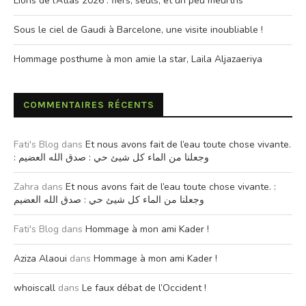
Lions de l’Atlas 2026 : fiers, seuls, et un peu meurtris
Sous le ciel de Gaudi à Barcelone, une visite inoubliable !
Hommage posthume à mon amie la star, Laila Aljazaeriya
COMMENTAIRES RÉCENTS
Fati's Blog
dans
Et nous avons fait de l’eau toute chose vivante.
: وجعلنا من الماء كل شيئ حي : صدق الله العضيم
Zahra
dans
Et nous avons fait de l’eau toute chose vivante. :
وجعلنا من الماء كل شيئ حي : صدق الله العضيم
Fati's Blog
dans
Hommage à mon ami Kader !
Aziza Alaoui
dans
Hommage à mon ami Kader !
whoiscall
dans
Le faux débat de l’Occident !