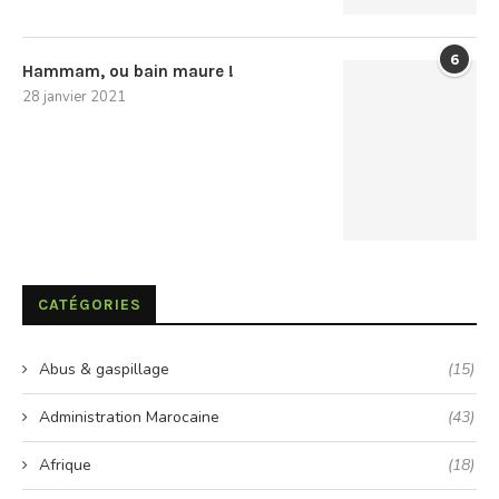
6
Hammam, ou bain maure !
28 janvier 2021
CATÉGORIES
Abus & gaspillage
(15)
Administration Marocaine
(43)
Afrique
(18)