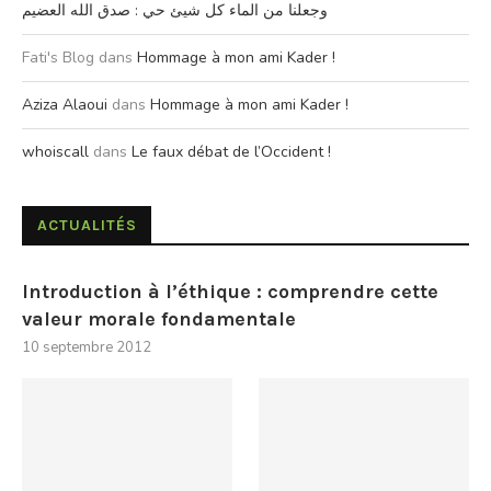
وجعلنا من الماء كل شيئ حي : صدق الله العضيم
Fati's Blog
dans
Hommage à mon ami Kader !
Aziza Alaoui
dans
Hommage à mon ami Kader !
whoiscall
dans
Le faux débat de l’Occident !
ACTUALITÉS
Introduction à l’éthique : comprendre cette
valeur morale fondamentale
10 septembre 2012