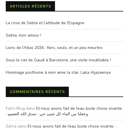
ARTICLES RÉCENTS
La crise de Sebta et l’attitude de l’Espagne
Sebta, mon amour !
Lions de l’Atlas 2026 : fiers, seuls, et un peu meurtris
Sous le ciel de Gaudi à Barcelone, une visite inoubliable !
Hommage posthume à mon amie la star, Laila Aljazaeriya
COMMENTAIRES RÉCENTS
Fati's Blog
dans
Et nous avons fait de l’eau toute chose vivante.
: وجعلنا من الماء كل شيئ حي : صدق الله العضيم
Zahra
dans
Et nous avons fait de l’eau toute chose vivante. :