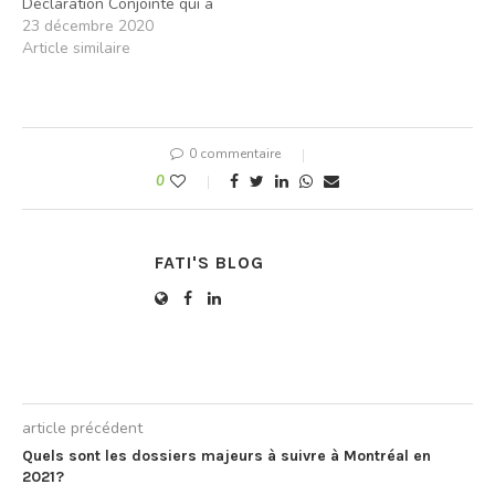
Déclaration Conjointe qui a
mis l’accent sur l’ouverture
23 décembre 2020
d’une ère nouvelle dans
Article similaire
les relations entre le
Royaume du Maroc et
l’Etat d’Israël. Le Royaume
du Maroc, les Etats-Unis
0 commentaire
d’Amérique et l’Etat
d’Israël, en…
0
FATI'S BLOG
article précédent
Quels sont les dossiers majeurs à suivre à Montréal en
2021?