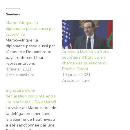
Similaire
Maroc-Afrique, la
diplomatie passe aussi par
l’économie
Maroc-Afrique, la
diplomatie passe aussi par
Arrivée à Dakhla du Sous-
l’économie De nombreux
secrétaire d’Etat US en
pays renforcent leurs
charge des questions du
représentations
Proche-Orient
diplomatiques au Royaume
4 février 2021
10 janvier 2021
avec un fort accent
Article similaire
Article similaire
économique Le Maroc est
devenu au cours des
Signature d’une
dernières décennies une
déclaration conjointe entre
véritable porte d’entrée
: le Maroc les USA et Israël
pour l’Afrique. Mais depuis
La visite au Maroc mardi de
quelques mois, le Royaume
la délégation américano-
a pris une dimension
israélienne de haut niveau
nouvelle dans l’échiquier
a été sanctionnée par une
continental.…