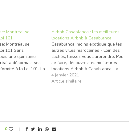
se: Montréal se
Airbnb Casablanca : les meilleures
Loi 101
locations Airbnb à Casablanca
se: Montréal se
Casablanca, moins exotique que les
Loi 101 Sans
autres villes marocaines ? Loin des
epuis une quinzaine
clichés, laissez-vous surprendre. Pour
réal a désormais ses
se faire, découvrez les meilleures
ormité à la Loi 101. La
locations Airbnb à Casablanca. La
cophone de l’Amérique
1
locomotive économique du Maroc,
4 janvier 2021
vue remettre vendredi
e
alias Casablanca, concentre un grand
Article similaire
testant qu’elle se
nombre de richesses, d’artistes et de
Charte de la langue
bâtiments somptueux. Si elle incarne
le dynamisme et l’ouverture du…
0