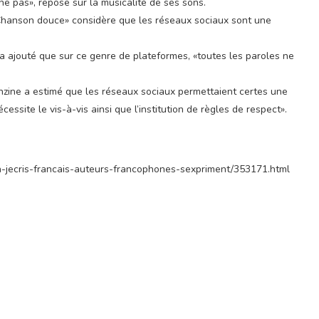
ne pas», repose sur la musicalité de ses sons.
Chanson douce» considère que les réseaux sociaux sont une
 a ajouté que sur ce genre de plateformes, «toutes les paroles ne
enzine a estimé que les réseaux sociaux permettaient certes une
cessite le vis-à-vis ainsi que l’institution de règles de respect».
oin-jecris-francais-auteurs-francophones-sexpriment/353171.html