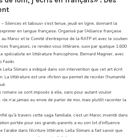
de loin, j’écris en français» : Des
ent
is – Silences et tabous» s’est tenue, jeudi en ligne, donnant la
’exprimer en langue française. Organisé par l’Alliance française
is au Maroc et le Comité d’entreprise de la RATP et avec le soutien
ances françaises, ce rendez-vous littéraire, suivi par quelque 1.600
le spécialiste en littérature francophone, Bernard Magnier, avec
 Fasiki.
ne Leïla Slimani a indiqué dans son intervention que cet art écrit
in. La littérature est une «fiction qui permet de recréer l’humanité
qué.
ses romans se sont imposés à elle, sans pour autant vouloir
 «Je n’ai jamais eu envie de parler de moi, mais plutôt raconter la
fié qu’à travers cette saga familiale, c’est un Maroc inventé dans
nation portée pour ses grands-parents a eu son lot d’influence
’arabe dans l’écriture littéraire, Leïla Slimani a fait savoir que