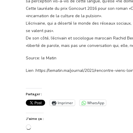
sa perception vis-à-vis de cette langue, qu’elle «ne domi
Cette lauréate du prix Goncourt 2016 pour son roman «
«incarnation de la culture de la pulsion».
L’écrivaine, qui a déserté le monde des réseaux sociaux,
se valent pas».
De son côté, l’écrivain et sociologue marocain Rachid B
«liberté de parole, mais pas une conversation qui, elle, né
Source: le Matin
Lien :https://lematin.ma/journal/2021/rencontre-viens-l
Partager :
Imprimer
WhatsApp
J’aime ça :
Chargement…