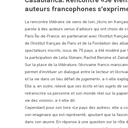
Casablanca: Rencontre «Je viens 
auteurs francophones s’exprim
La rencontre littéraire «Je viens de loin, j’écris en frança
parole à des auteurs venus d’ailleurs qui ont choisi de s
Paris Île-de-France, en partenariat avec l’Institut frança
de l’Institut français de Paris et de la Fondation des alli
spectateurs inscrits, issus de 75 pays, a été modéré par 
la participation de Leïla Slimani, Rachid Benzine et Zainab
Sur la place de la littérature, l’écrivaine franco-marocai
permet d’instituer un dialogue entre le lecteur et l’écriva
et la vie dans un lieu défait de jugement», a-t-elle expli
Elle a, en outre, relevé que ses écrits et les sujets de 
retranscrire sa personne et son monde réel sur le papier.
vie des voisins», a-t-elle dit.
Cependant pour son livre «Le pays des autres», elle a con
son imaginaire qui est représenté, ajoutant que la fasci
dans son œuvre. En réponse à une question sur le rôle de l