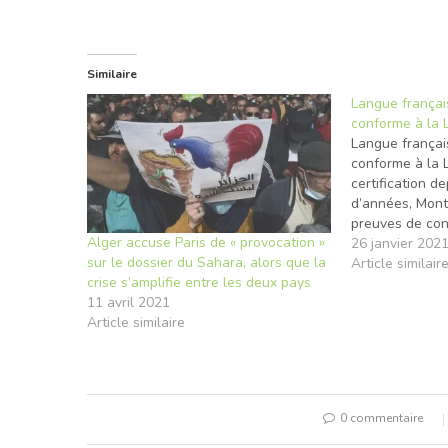
Similaire
Langue françai
conforme à la 
Langue françai
conforme à la 
certification d
d’années, Mont
preuves de conf
Alger accuse Paris de « provocation »
métropole fran
26 janvier 202
sur le dossier du Sahara, alors que la
du Nord s’est 
Article similair
crise s’amplifie entre les deux pays
un certificat at
11 avril 2021
conforme à la 
Article similaire
française.…
0 commentaire