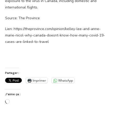
exposure to the virus in Canada, including domestic and
international flights.
Source: The Province
Lien: https://theprovince.com/opinion/kelley-lee-and-anne-
marie-nicol-why-canada-doesnt-know-how-many-covid-19-
cases-are-linked-to-travel
Partager :
Imprimer
WhatsApp
J’aime ça :
Chargement…