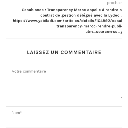
prochain ar
Casablanca : Transparency Maroc appelle à rendre publi
contrat de gestion délégué avec la Lydec …Sui
https://www.yabiladi.com/articles/details/104892/casabla
transparency-maroc-rendre-public.h
utm_source=rss_yabi
LAISSEZ UN COMMENTAIRE