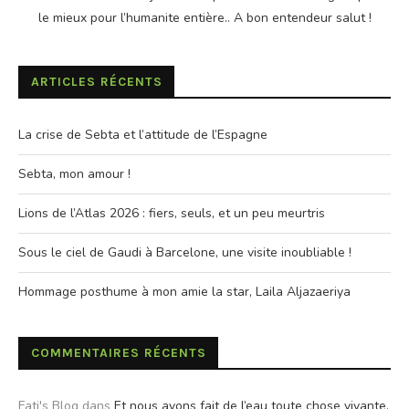
le mieux pour l’humanite entière.. A bon entendeur salut !
ARTICLES RÉCENTS
La crise de Sebta et l’attitude de l’Espagne
Sebta, mon amour !
Lions de l’Atlas 2026 : fiers, seuls, et un peu meurtris
Sous le ciel de Gaudi à Barcelone, une visite inoubliable !
Hommage posthume à mon amie la star, Laila Aljazaeriya
COMMENTAIRES RÉCENTS
Fati's Blog
dans
Et nous avons fait de l’eau toute chose vivante.