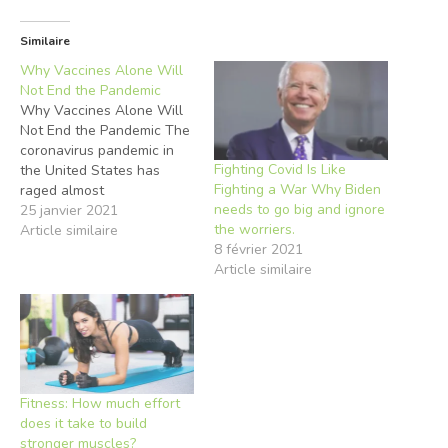
Similaire
Why Vaccines Alone Will
Not End the Pandemic
Why Vaccines Alone Will
Not End the Pandemic The
coronavirus pandemic in
Fighting Covid Is Like
the United States has
Fighting a War Why Biden
raged almost
needs to go big and ignore
uncontrollably for so long
25 janvier 2021
the worriers.
that even if millions of
Article similaire
8 février 2021
people are vaccinated,
Article similaire
millions more will still be
infected and become ill
unless people continue to
wear masks and maintain
social distancing
measures…
Fitness: How much effort
does it take to build
stronger muscles?