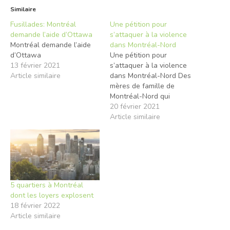
Similaire
Fusillades: Montréal
Une pétition pour
demande l’aide d’Ottawa
s’attaquer à la violence
Montréal demande l’aide
dans Montréal-Nord
d’Ottawa
Une pétition pour
13 février 2021
s’attaquer à la violence
Article similaire
dans Montréal-Nord Des
mères de famille de
Montréal-Nord qui
dénoncent la violence
20 février 2021
dans leur quartier depuis
Article similaire
la mort d’Abderrahmane
Hadj-Ahmed, assassiné
dans une fusillade en
2019, encouragent à
présent la population à
joindre leur combat. Jeudi,
5 quartiers à Montréal
une pétition exigeant
dont les loyers explosent
l’amélioration des
18 février 2022
conditions sociales…
Article similaire