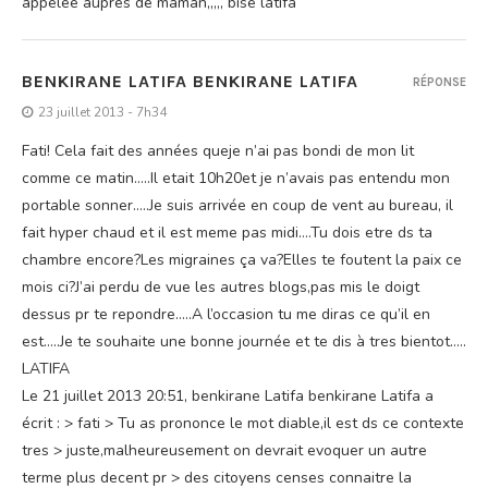
appelee aupres de maman,,,,, bise latifa
BENKIRANE LATIFA BENKIRANE LATIFA
RÉPONSE
23 juillet 2013 - 7h34
Fati! Cela fait des années queje n’ai pas bondi de mon lit
comme ce matin…..Il etait 10h20et je n’avais pas entendu mon
portable sonner…..Je suis arrivée en coup de vent au bureau, il
fait hyper chaud et il est meme pas midi….Tu dois etre ds ta
chambre encore?Les migraines ça va?Elles te foutent la paix ce
mois ci?J’ai perdu de vue les autres blogs,pas mis le doigt
dessus pr te repondre…..A l’occasion tu me diras ce qu’il en
est…..Je te souhaite une bonne journée et te dis à tres bientot…..
LATIFA
Le 21 juillet 2013 20:51, benkirane Latifa benkirane Latifa a
écrit : > fati > Tu as prononce le mot diable,il est ds ce contexte
tres > juste,malheureusement on devrait evoquer un autre
terme plus decent pr > des citoyens censes connaitre la