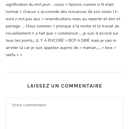
signification du mot jeun ….nous > faisons comme si tt etait
normal > chacun s accomode des nuisances de son voisin l h
eure n est pas aux > revendications mais au repentir et don et
partage …. Nous sommes > presque a la moitie et le travail de
recueillement n a fait que > commencer…..je suis d accord sur
tous les points,,,,IL Y A ENCORE > BCP A DIRE mais je vais m
arreter la car je suis appelee aupres de > maman,,,,, > bise >
latifa > >
LAISSEZ UN COMMENTAIRE