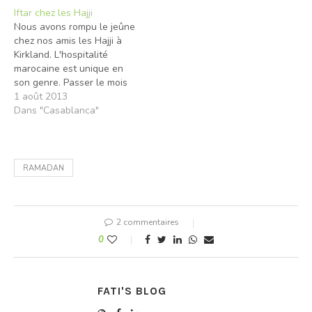
recueillement. Bon
Iftar chez les Hajji
Ramadan à vous mes amis
Nous avons rompu le jeûne
musulmans. » « Mon âme…
chez nos amis les Hajji à
Kirkland. L'hospitalité
marocaine est unique en
son genre. Passer le mois
de ramadan à 7000 km du
1 août 2013
pays, n'est pas si difficile
Dans "Casablanca"
que ça. L'essentiel c'est
d'être bien entouré et
d'observer les règles du
mois sacré. Les mosquées
RAMADAN
sont…
2 commentaires
0
FATI'S BLOG