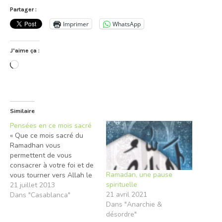
Partager :
Imprimer
WhatsApp
J’aime ça :
Chargement…
Similaire
Pensées en ce mois sacré
« Que ce mois sacré du
Ramadhan vous
permettent de vous
consacrer à votre foi et de
Ramadan, une pause
vous tourner vers Allah le
spirituelle
tout puissant. La privation
21 juillet 2013
21 avril 2021
de nourriture permet au
Dans "Casablanca"
Dans "Anarchie &
corps de se remplir de
désordre"
spiritualité et de