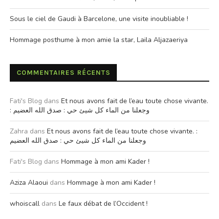
Sous le ciel de Gaudi à Barcelone, une visite inoubliable !
Hommage posthume à mon amie la star, Laila Aljazaeriya
COMMENTAIRES RÉCENTS
Fati's Blog
dans
Et nous avons fait de l’eau toute chose vivante.
: وجعلنا من الماء كل شيئ حي : صدق الله العضيم
Zahra
dans
Et nous avons fait de l’eau toute chose vivante. :
وجعلنا من الماء كل شيئ حي : صدق الله العضيم
Fati's Blog
dans
Hommage à mon ami Kader !
Aziza Alaoui
dans
Hommage à mon ami Kader !
whoiscall
dans
Le faux débat de l’Occident !