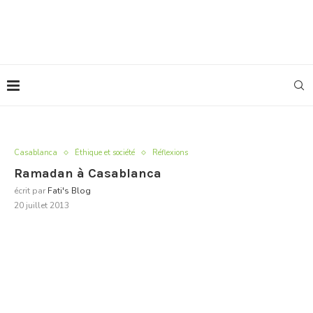
Casablanca
Éthique et société
Réflexions
Ramadan à Casablanca
écrit par
Fati's Blog
20 juillet 2013