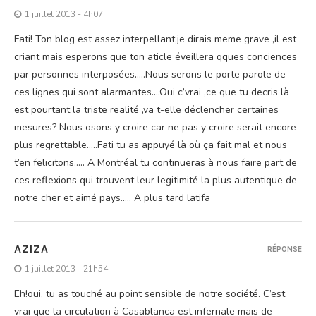
1 juillet 2013 - 4h07
Fati! Ton blog est assez interpellant,je dirais meme grave ,il est
criant mais esperons que ton aticle éveillera qques conciences
par personnes interposées…..Nous serons le porte parole de
ces lignes qui sont alarmantes….Oui c’vrai ,ce que tu decris là
est pourtant la triste realité ,va t-elle déclencher certaines
mesures? Nous osons y croire car ne pas y croire serait encore
plus regrettable…..Fati tu as appuyé là où ça fait mal et nous
t’en felicitons….. A Montréal tu continueras à nous faire part de
ces reflexions qui trouvent leur legitimité la plus autentique de
notre cher et aimé pays….. A plus tard latifa
AZIZA
RÉPONSE
1 juillet 2013 - 21h54
Eh!oui, tu as touché au point sensible de notre société. C’est
vrai que la circulation à Casablanca est infernale mais de