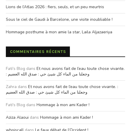
Lions de l’Atlas 2026 : fiers, seuls, et un peu meurtris
Sous le ciel de Gaudi à Barcelone, une visite inoubliable !
Hommage posthume à mon amie la star, Laila Aljazaeriya
COMMENTAIRES RÉCENTS
Fati's Blog
dans
Et nous avons fait de l’eau toute chose vivante.
: وجعلنا من الماء كل شيئ حي : صدق الله العضيم
Zahra
dans
Et nous avons fait de l’eau toute chose vivante. :
وجعلنا من الماء كل شيئ حي : صدق الله العضيم
Fati's Blog
dans
Hommage à mon ami Kader !
Aziza Alaoui
dans
Hommage à mon ami Kader !
whoiscall
dans
Le faux débat de l’Occident !